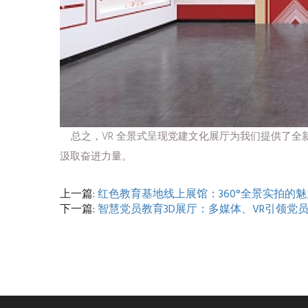
总之，VR 全景式呈现党建文化展厅为我们提供了全
汲取奋进力量。
上一篇:
红色教育基地线上展馆：360°全景实拍的魅
下一篇:
智慧党员教育3D展厅：多媒体、VR引领党