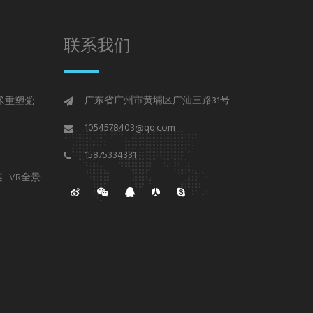
联系我们
广东省广州市黄埔区广汕三路31号
术重塑党
1054578403@qq.com
15875334331
| VR全景